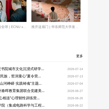
十年同行，声传全球 | ECNU x UNDGC 合作十...
推开这扇门 | 华东师范大学发布选调生工作...
更多
书院城市文化沉浸式研学...
2026-07-14
汇民族，哲润童心”夏令营...
2026-07-13
河峥嵘·实践铸魂”主题...
2026-07-04
州春晖教育集团联合党建美...
2026-06-27
心相连”心理韧性训练营...
2026-06-26
学院（集成电路科学与工程...
2026-06-22