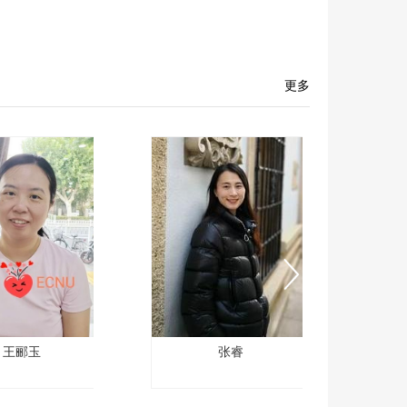
更多
王郦玉
张睿