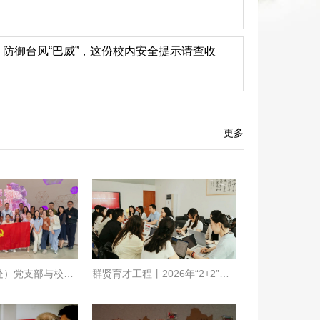
防御台风“巴威”，这份校内安全提示请查收
更多
学生工作部（处）党支部与校友工作办公室、...
群贤育才工程丨2026年“2+2”辅导员新入职...