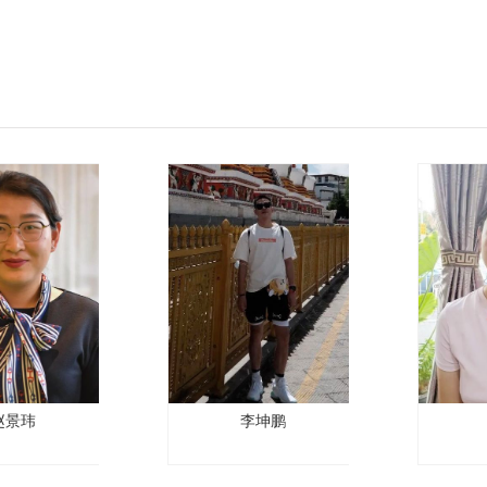
赵景玮
李坤鹏