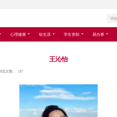
心理健康
绘生涯
学生资助
易办事
王沁怡
浏览次数：
247