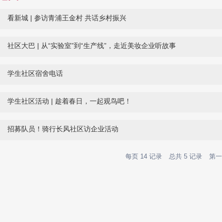
看新城 | 参访青浦王金村 共话乡村振兴
社区大巴 | 从“实验室”到“生产线”，走近美妆企业听故事
学生社区宿舍电话
学生社区活动 | 趁着春日，一起观鸟吧！
招募队员！骑行长风社区访企业活动
每页
14
记录
总共
5
记录
第