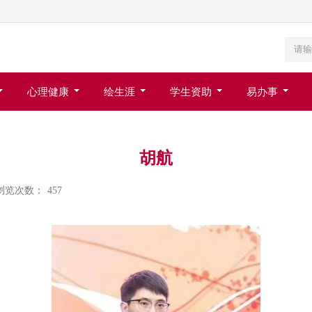
心理健康
绘生涯
学生资助
易办事
胡航
浏览次数：
457