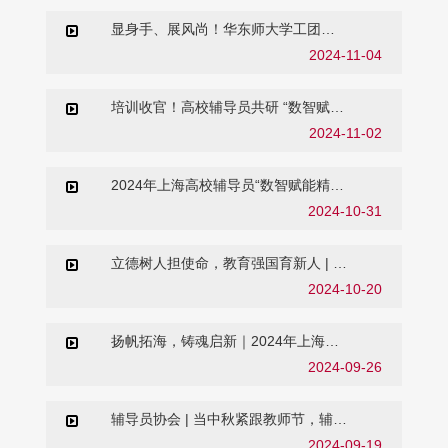
训班顺利开班
显身手、展风尚！华东师大学工团队
参加上海高校辅导员团队拓展活动
2024-11-04
培训收官！高校辅导员共研 “数智赋能
精准思政与辅导员数字素养提升”
2024-11-02
2024年上海高校辅导员“数智赋能精准
思政与辅导员数字素养提升”专题培训
2024-10-31
班在华东师大顺利开班
立德树人担使命，教育强国育新人 | 华
东师范大学辅导员素质能力大赛精彩
2024-10-20
直击！
扬帆拓海，铸魂启新｜2024年上海高
校思想政治教育教师赴海外研修行前
2024-09-26
教育培训会
辅导员协会 | 当中秋紧跟教师节，辅导
员协会“艾”意相随
2024-09-19