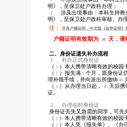
1
、
明》，至保卫处户政科办理；
涉及出境事由：本科生持教
2
、
明》，至保卫处户政科审核、办
注：
开具户籍证明，中文版《在学证明》
户籍证明有效期为
天，请
30
二、身份证遗失补办流程
1
、补办正式身份证
（
）本人携带清晰有效的校园
1
（
）报失满
个月，原身份证
2
1
理补领手续，并向派出所缴纳
40
（
）从办理当日起，
天后携
3
45
证。
2
、办理临时身份证
身份证丢失又急需的同学，可先
（
）本人携带清晰有效的校园
1
（
）本人凭《报失单》、《办
2