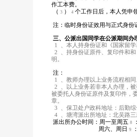
作工本费。
（
）
个工作日后，本人凭申领
3
4
注：临时身份证效用与正式身份
三、公派出国同学在公派期间办
1
、本人持身份证和《国家留学
2
、持身份证原件、复印件和和
明。
注：
1
、教师办理以上业务流程相同
2
、以上业务若非本人办理，被
被委托人身份证原件及复印件，委
章。
3
、保卫处户政科地址：后勤综
4
、塘湾派出所地址：北吴路三
派出所办公时间：周一至周五
8
周六、周日
9