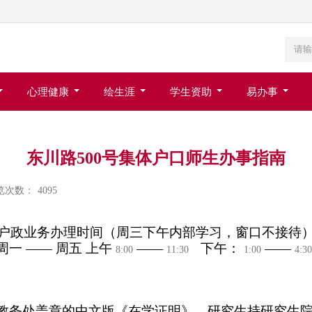
心理健康
绘生涯
学生资助
易办事
东川路500号集体户口师生办事指南
览次数：
4095
户政业务办理时间（周三下午内部学习，窗口不接待
周一 —— 周五 上午
——
下午：
——
8:00
11:30
1:00
4:3
教务处盖章的中文版《在学证明》、研究生持研究生