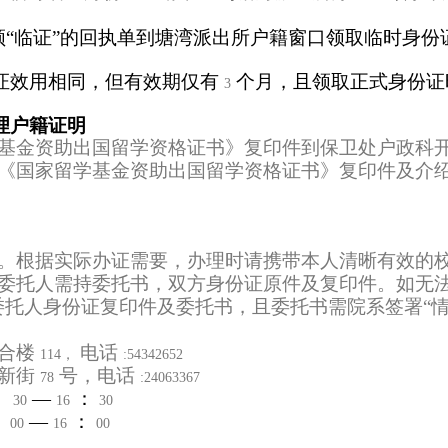
“临证”的回执单到塘湾派出所户籍窗口领取临时身份
证效用相同，但有效期仅有
个月，且领取正式身份证
3
理户籍证明
基金资助出国留学资格证书》复印件到保卫处户政科
《国家留学基金资助出国留学资格证书》复印件及介
。根据实际办证需要，办理时请携带本人清晰有效的
委托人需持委托书，双方身份证原件及复印件。如无
托人身份证复印件及委托书，且委托书需院系签署“情
合楼
电话
114，
:54342652
新街
号，电话
78
:24063367
：
—
：
30
16
30
：
—
：
00
16
00